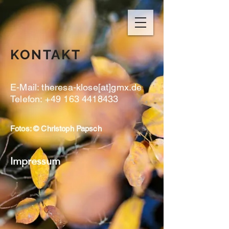
KONTAKT
E-Mail: theresa-klose[at]gmx.de
Telefon:
+49 163 4418433
Fotos: © Christoph Papsch
Impressum